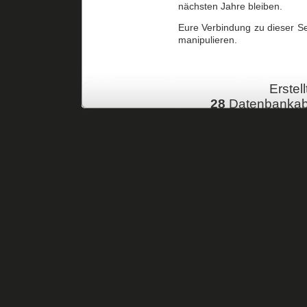
nächsten Jahre bleiben.
Eure Verbindung zu dieser Se
manipulieren.
Erstell
28
Datenbankab