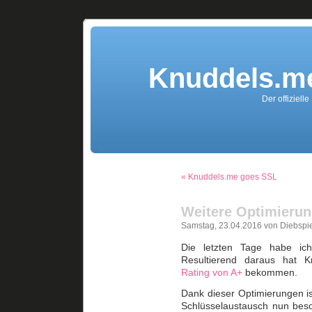
Knuddels.me
Der offiziell
« Knuddels.me goes SSL
Weitere Optimierun
Samstag, 23.04.2016 von Diebspi
Die letzten Tage habe ich
Resultierend daraus hat
Rating von A+
bekommen.
Dank dieser Optimierungen is
Schlüsselaustausch nun beso