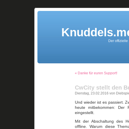
Knuddels.me
Der offiziell
« Danke für euren Support!
CwCity stellt den B
Dienstag, 23.02.2016 von Diebspi
Und wieder ist es passiert. 
heute mitbekommen: Der Fr
eingestellt.
Mit der Abschaltung des H
offline. Warum diese Thema