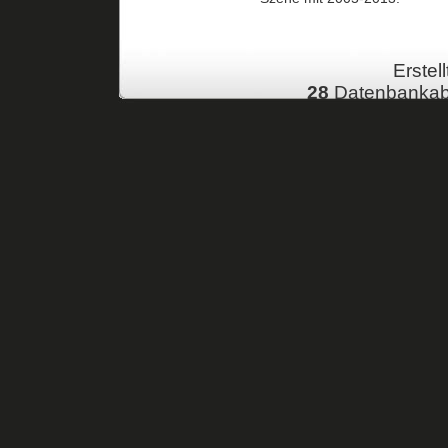
Erstell
28
Datenbankab