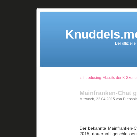
Knuddels.me
Der offiziell
« Introducing: Abseits der K-Szene
Mainfranken-Chat 
Mittwoch, 22.04.2015 von Diebspi
Der bekannte Mainfranken-Ch
2015, dauerhaft geschlosse