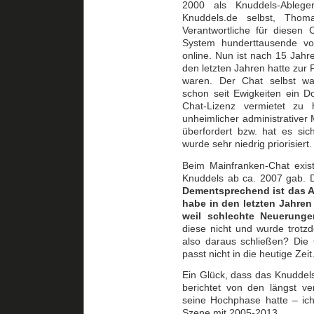
2000 als Knuddels-Ablege
Knuddels.de selbst, Th
Verantwortliche für diesen
System hunderttausende vo
online. Nun ist nach 15 Jah
den letzten Jahren hatte zur
waren. Der Chat selbst wa
schon seit Ewigkeiten ein D
Chat-Lizenz vermietet zu
unheimlicher administrative
überfordert bzw. hat es sic
wurde sehr niedrig priorisiert.
Beim Mainfranken-Chat exist
Knuddels ab ca. 2007 gab. D
Dementsprechend ist das A
habe in den letzten Jahren
weil schlechte Neuerunge
diese nicht und wurde tro
also daraus schließen? Die 
passt nicht in die heutige Zeit
Ein Glück, dass das Knuddels
berichtet von den längst v
seine Hochphase hatte – ich
Szene mit 2005-2013.