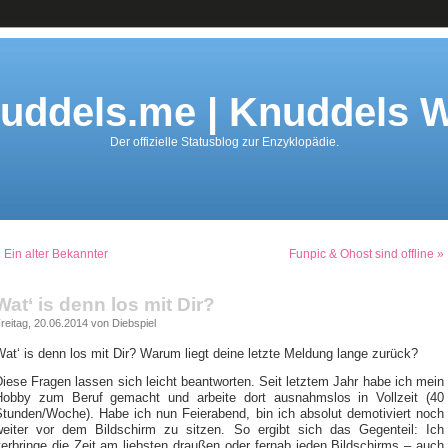
uddels.me | Knuddels W
Der offizielle Statusblog zur Enzyklopädie.
 Ein alter Bekannter
Funpic & Ohost sind offline »
Wat‘ is denn los mit Dir?
reitag, 20.06.2014 von Diebspiel
at‘ is denn los mit Dir? Warum liegt deine letzte Meldung lange zurück?
iese Fragen lassen sich leicht beantworten. Seit letztem Jahr habe ich mein
Hobby zum Beruf gemacht und arbeite dort ausnahmslos in Vollzeit (40
Stunden/Woche). Habe ich nun Feierabend, bin ich absolut demotiviert noch
weiter vor dem Bildschirm zu sitzen. So ergibt sich das Gegenteil: Ich
erbringe die Zeit am liebsten draußen oder fernab jeden Bildschirms – auch