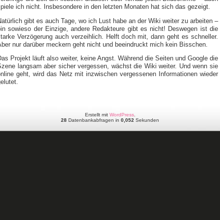
piele ich nicht. Insbesondere in den letzten Monaten hat sich das gezeigt.
atürlich gibt es auch Tage, wo ich Lust habe an der Wiki weiter zu arbeiten –
bin sowieso der Einzige, andere Redakteure gibt es nicht! Deswegen ist die
tarke Verzögerung auch verzeihlich. Helft doch mit, dann geht es schneller.
Aber nur darüber meckern geht nicht und beeindruckt mich kein Bisschen.
as Projekt läuft also weiter, keine Angst. Während die Seiten und Google die
Szene langsam aber sicher vergessen, wächst die Wiki weiter. Und wenn sie
online geht, wird das Netz mit inzwischen vergessenen Informationen wieder
elutet.
Erstellt mit
WordPress
.
28
Datenbankabfragen in
0,052
Sekunden