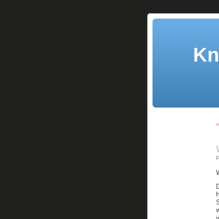
Kn
«
F
W
D
v