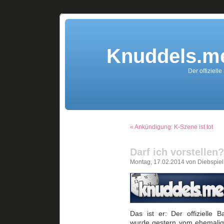
Knuddels.me
Der offiziell
« Ankündigung: K-Szene ist tot
Darf ich vorstellen?
Montag, 17.02.2014 von Diebspiel
Das ist er: Der offizielle 
wurde gestern vom ehemalig