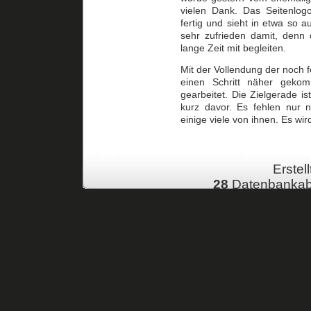
vielen Dank. Das Seitenlogo
fertig und sieht in etwa so a
sehr zufrieden damit, denn 
lange Zeit mit begleiten.
Mit der Vollendung der noch 
einen Schritt näher gekom
gearbeitet. Die Zielgerade is
kurz davor. Es fehlen nur n
einige viele von ihnen. Es wir
Erstell
28
Datenbankab